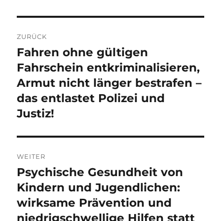
Beitragsnavigation
ZURÜCK
Fahren ohne gültigen
Vorheriger
Beitrag:
Fahrschein entkriminalisieren,
Armut nicht länger bestrafen –
das entlastet Polizei und
Justiz!
WEITER
Psychische Gesundheit von
Nächster
Beitrag:
Kindern und Jugendlichen:
wirksame Prävention und
niedrigschwellige Hilfen statt