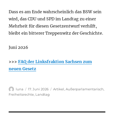
Dass es am Ende wahrscheinlich das BSW sein
wird, das CDU und SPD im Landtag zu einer
Mehrheit für diesen Gesetzentwurf verhilft,
bleibt ein bitterer Treppenwitz der Geschichte.
Juni 2026
>>>
FAQ der Linksfraktion Sachsen zum
neuen Gesetz
Autor
Veröffentlicht
Kategorien
luna
17. Juni 2026
Artikel
,
Außerparlamentarisch
,
am
Freiheitsrechte
,
Landtag