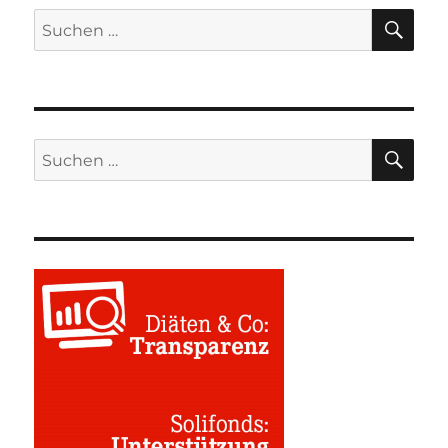
SU
Suchen
nach:
SU
Suchen
nach: