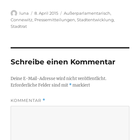
Autor
Veröffentlicht
Kategorien
luna
8. April 2015
Außerparlamentarisch
,
am
Connewitz
,
Pressemitteilungen
,
Stadtentwicklung
,
Stadtrat
Schreibe einen Kommentar
Deine E-Mail-Adresse wird nicht veröffentlicht.
Erforderliche Felder sind mit
*
markiert
KOMMENTAR
*