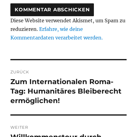
Diese Website verwendet Akismet, um Spam zu
reduzieren.
Erfahre, wie deine
Kommentardaten verarbeitet werden.
Beitragsnavigation
ZURÜCK
Zum Internationalen Roma-
Vorheriger
Beitrag:
Tag: Humanitäres Bleiberecht
ermöglichen!
WEITER
Willkommenstour durch
Nächster