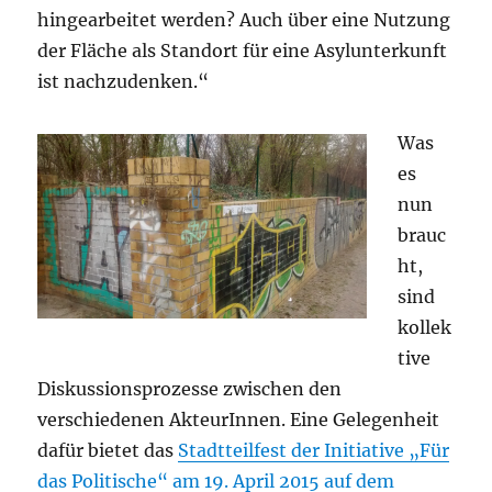
hingearbeitet werden? Auch über eine Nutzung
der Fläche als Standort für eine Asylunterkunft
ist nachzudenken.“
Was
es
nun
brauc
ht,
sind
kollek
tive
Diskussionsprozesse zwischen den
verschiedenen AkteurInnen. Eine Gelegenheit
dafür bietet das
Stadtteilfest der Initiative „Für
das Politische“ am 19. April 2015 auf dem