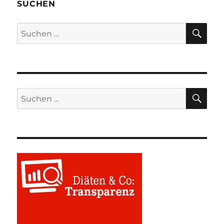
SUCHEN
SU
Suchen
nach:
SU
Suchen
nach: