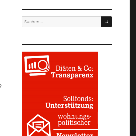
SUCHEN
Suchen
nach:
9