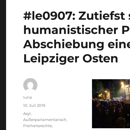
#le0907: Zutiefst
humanistischer P
Abschiebung ein
Leipziger Osten
Autor
luna
Veröffentlicht
10. Juli 2019
am
Kategorien
Asyl
,
Außerparlamentarisch
,
Freiheitsrechte
,