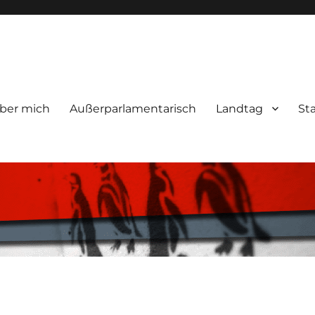
ber mich
Außerparlamentarisch
Landtag
St