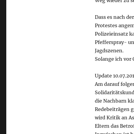
Weg wieder zu se
Dass es nach de
Protestes angem
Polizeieinsatz k
Pfefferspray- u
Jagdszenen.
Solange ich vor 
Update 10.07.20
Am darauf folge
Solidaritätskund
die Nachbarn kla
Redebeiträgen g
wird Kritik an A
Eltern das Betr