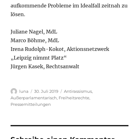
aufkommende Probleme im Idealfall zeitnah zu
lösen.
Juliane Nagel, MdL
Marco Böhme, MdL
Irena Rudolph-Kokot, Aktionsnetzwerk
„Leipzig nimmt Platz“
Jürgen Kasek, Rechtsanwalt
Autor
Veröffentlicht
Kategorien
luna
30. Juli 2019
Antirassismus
,
am
Außerparlamentarisch
,
Freiheitsrechte
,
Pressemitteilungen