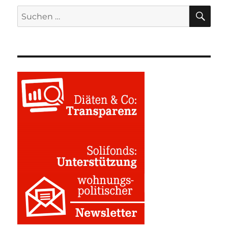
SU
Suchen
nach: