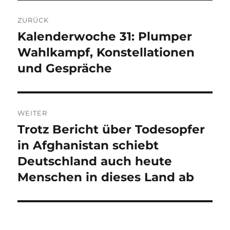
Beitragsnavigation
ZURÜCK
Kalenderwoche 31: Plumper
Vorheriger
Beitrag:
Wahlkampf, Konstellationen
und Gespräche
WEITER
Trotz Bericht über Todesopfer
Nächster
Beitrag:
in Afghanistan schiebt
Deutschland auch heute
Menschen in dieses Land ab