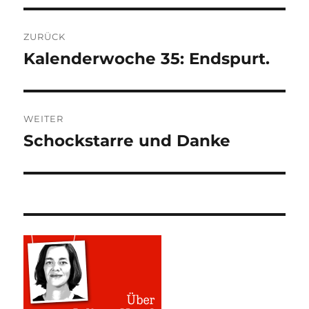
Beitragsnavigation
ZURÜCK
Kalenderwoche 35: Endspurt.
Vorheriger
Beitrag:
WEITER
Schockstarre und Danke
Nächster
Beitrag: