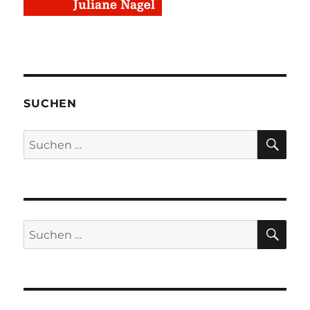
SUCHEN
SU
Suchen
nach:
SU
Suchen
nach: