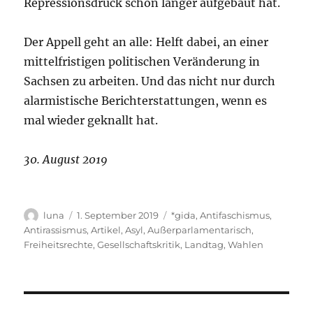
Repressionsdruck schon länger aufgebaut hat.
Der Appell geht an alle: Helft dabei, an einer
mittelfristigen politischen Veränderung in
Sachsen zu arbeiten. Und das nicht nur durch
alarmistische Berichterstattungen, wenn es
mal wieder geknallt hat.
30. August 2019
Autor
Veröffentlicht
Kategorien
luna
1. September 2019
*gida
,
Antifaschismus
,
am
Antirassismus
,
Artikel
,
Asyl
,
Außerparlamentarisch
,
Freiheitsrechte
,
Gesellschaftskritik
,
Landtag
,
Wahlen