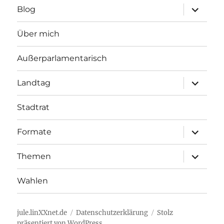
Unterme
Blog
öffnen
Über mich
Außerparlamentarisch
Unterme
Landtag
öffnen
Stadtrat
Unterme
Formate
öffnen
Unterme
Themen
öffnen
Wahlen
jule.linXXnet.de
Datenschutzerklärung
Stolz
präsentiert von WordPress