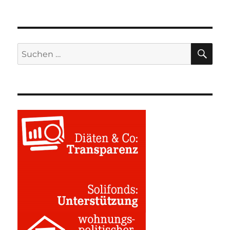
SU
Suchen
nach: