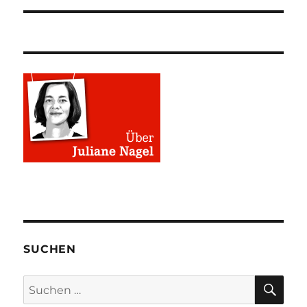
SUCHEN
SU
Suchen
nach: