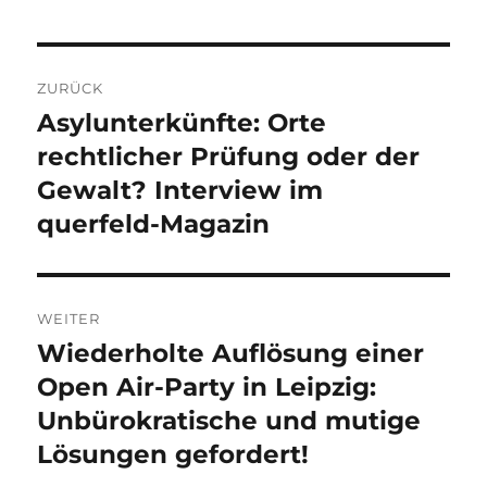
Beitragsnavigation
ZURÜCK
Asylunterkünfte: Orte
Vorheriger
Beitrag:
rechtlicher Prüfung oder der
Gewalt? Interview im
querfeld-Magazin
WEITER
Wiederholte Auflösung einer
Nächster
Beitrag:
Open Air-Party in Leipzig:
Unbürokratische und mutige
Lösungen gefordert!