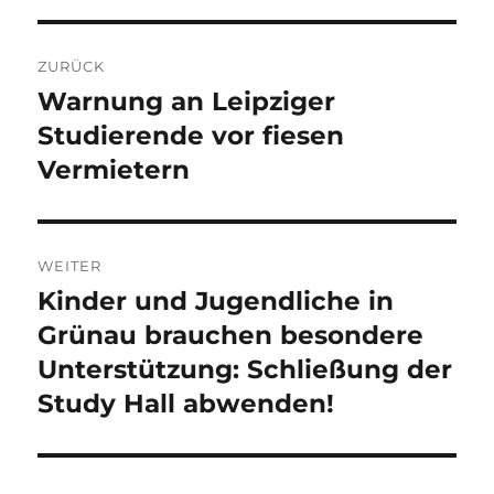
Beitragsnavigation
ZURÜCK
Warnung an Leipziger
Vorheriger
Beitrag:
Studierende vor fiesen
Vermietern
WEITER
Kinder und Jugendliche in
Nächster
Beitrag:
Grünau brauchen besondere
Unterstützung: Schließung der
Study Hall abwenden!