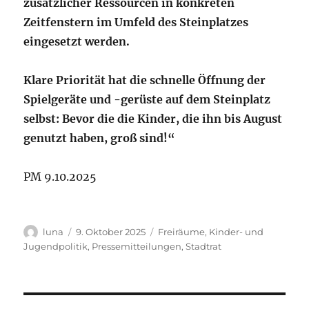
zusätzlicher Ressourcen in konkreten
Zeitfenstern im Umfeld des Steinplatzes
eingesetzt werden.
Klare Priorität hat die schnelle Öffnung der
Spielgeräte und -gerüste auf dem Steinplatz
selbst: Bevor die die Kinder, die ihn bis August
genutzt haben, groß sind!“
PM 9.10.2025
Autor
Veröffentlicht
Kategorien
luna
9. Oktober 2025
Freiräume
,
Kinder- und
am
Jugendpolitik
,
Pressemitteilungen
,
Stadtrat