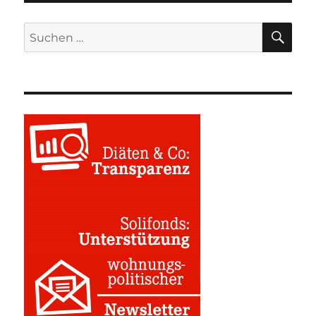
SU
Suchen
nach: