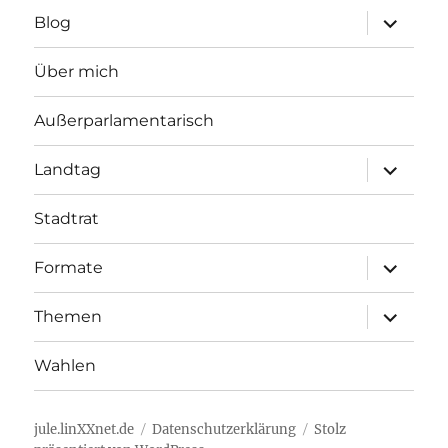
Unterme
Blog
öffnen
Über mich
Außerparlamentarisch
Unterme
Landtag
öffnen
Stadtrat
Unterme
Formate
öffnen
Unterme
Themen
öffnen
Wahlen
jule.linXXnet.de
Datenschutzerklärung
Stolz