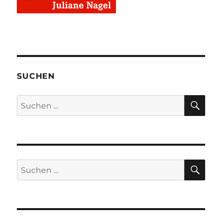
SUCHEN
SU
Suchen
nach:
SU
Suchen
nach: