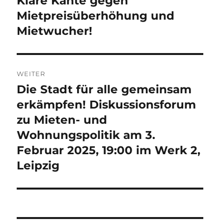
Klare Kante gegen
Beitrag:
Mietpreisüberhöhung und
Mietwucher!
WEITER
Die Stadt für alle gemeinsam
Nächster
Beitrag:
erkämpfen! Diskussionsforum
zu Mieten- und
Wohnungspolitik am 3.
Februar 2025, 19:00 im Werk 2,
Leipzig