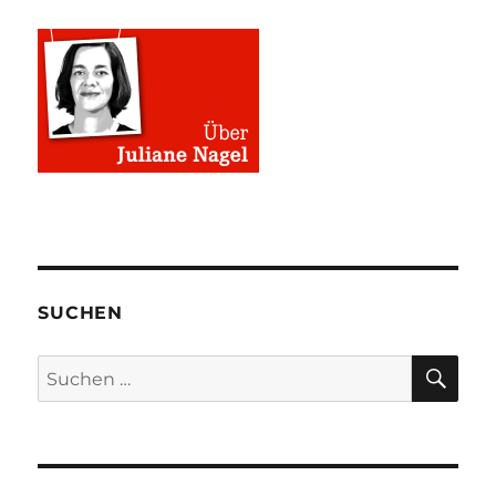
SUCHEN
SU
Suchen
nach: