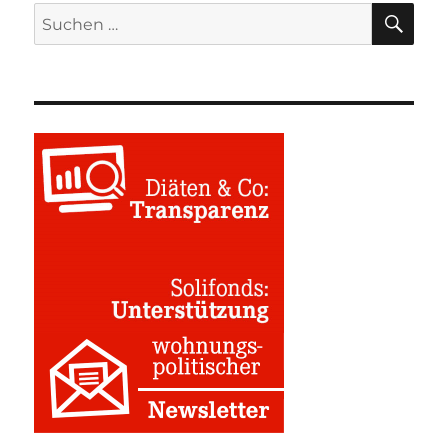
SU
Suchen
nach: