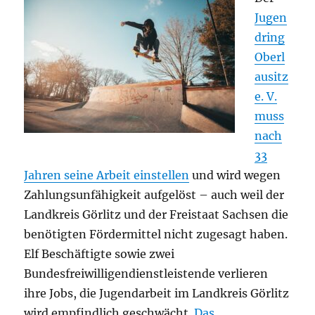
Jugen
dring
Oberl
ausitz
e. V.
muss
nach
33
Jahren seine Arbeit einstellen
und wird wegen
Zahlungsunfähigkeit aufgelöst – auch weil der
Landkreis Görlitz und der Freistaat Sachsen die
benötigten Fördermittel nicht zugesagt haben.
Elf Beschäftigte sowie zwei
Bundesfreiwilligendienstleistende verlieren
ihre Jobs, die Jugendarbeit im Landkreis Görlitz
wird empfindlich geschwächt.
Das