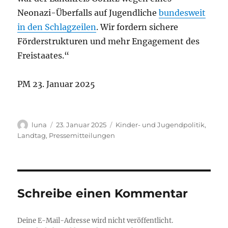
Neonazi-Überfalls auf Jugendliche
bundesweit
in den Schlagzeilen
. Wir fordern sichere
Förderstrukturen und mehr Engagement des
Freistaates.“
PM 23. Januar 2025
Autor
Veröffentlicht
Kategorien
luna
23. Januar 2025
Kinder- und Jugendpolitik
,
am
Landtag
,
Pressemitteilungen
Schreibe einen Kommentar
Deine E-Mail-Adresse wird nicht veröffentlicht.