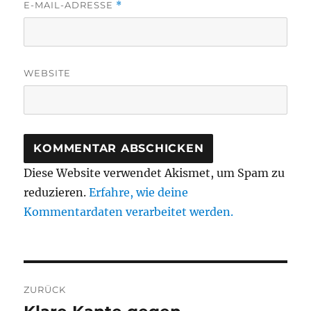
E-MAIL-ADRESSE
*
WEBSITE
Diese Website verwendet Akismet, um Spam zu
reduzieren.
Erfahre, wie deine
Kommentardaten verarbeitet werden.
Beitragsnavigation
ZURÜCK
Vorheriger