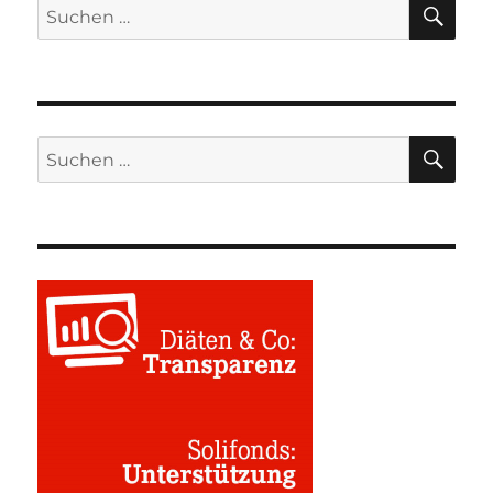
SU
Suchen
nach:
SU
Suchen
nach: