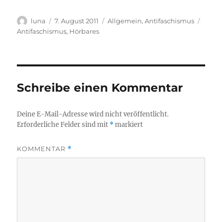
Autor
Veröffentlicht
Kategorien
Schla
luna
7. August 2011
Allgemein
,
Antifaschismus
am
Antifaschismus
,
Hörbares
Schreibe einen Kommentar
Deine E-Mail-Adresse wird nicht veröffentlicht.
Erforderliche Felder sind mit
*
markiert
KOMMENTAR
*