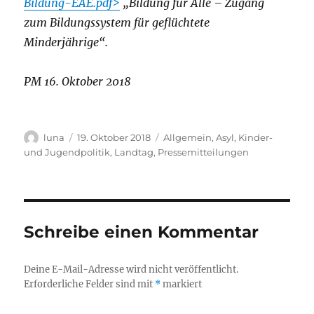
Bildung-EAE.pdf>
„Bildung für Alle – Zugang
zum Bildungssystem für geflüchtete
Minderjährige“.
PM 16. Oktober 2018
Autor
Veröffentlicht
Kategorien
luna
19. Oktober 2018
Allgemein
,
Asyl
,
Kinder-
am
und Jugendpolitik
,
Landtag
,
Pressemitteilungen
Schreibe einen Kommentar
Deine E-Mail-Adresse wird nicht veröffentlicht.
Erforderliche Felder sind mit
*
markiert