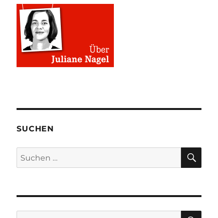
SUCHEN
SU
Suchen
nach:
SU
Suchen