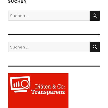
SUCHEN
SU
Suchen
nach:
SU
Suchen
nach: