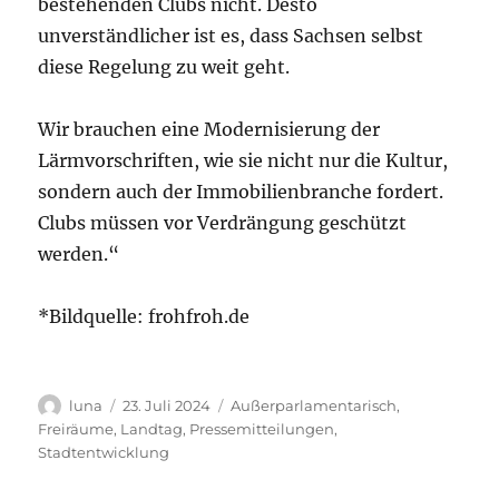
bestehenden Clubs nicht. Desto
unverständlicher ist es, dass Sachsen selbst
diese Regelung zu weit geht.
Wir brauchen eine Modernisierung der
Lärmvorschriften, wie sie nicht nur die Kultur,
sondern auch der Immobilienbranche fordert.
Clubs müssen vor Verdrängung geschützt
werden.“
*Bildquelle: frohfroh.de
Autor
Veröffentlicht
Kategorien
luna
23. Juli 2024
Außerparlamentarisch
,
am
Freiräume
,
Landtag
,
Pressemitteilungen
,
Stadtentwicklung