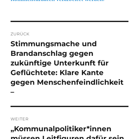
Beitragsnavigation
ZURÜCK
Stimmungsmache und
Vorheriger
Beitrag:
Brandanschlag gegen
zukünftige Unterkunft für
Geflüchtete: Klare Kante
gegen Menschenfeindlichkeit
–
WEITER
„Kommunalpolitiker*innen
Nächster
Beitrag:
müssen Leitfiguren dafür sein,