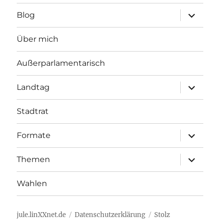
Unterme
Blog
öffnen
Über mich
Außerparlamentarisch
Unterme
Landtag
öffnen
Stadtrat
Unterme
Formate
öffnen
Unterme
Themen
öffnen
Wahlen
jule.linXXnet.de
Datenschutzerklärung
Stolz