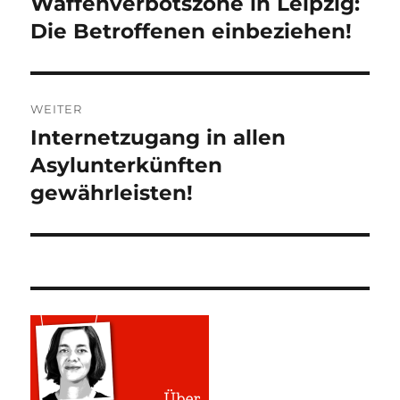
Waffenverbotszone in Leipzig:
Die Betroffenen einbeziehen!
WEITER
Internetzugang in allen
Nächster
Beitrag:
Asylunterkünften
gewährleisten!