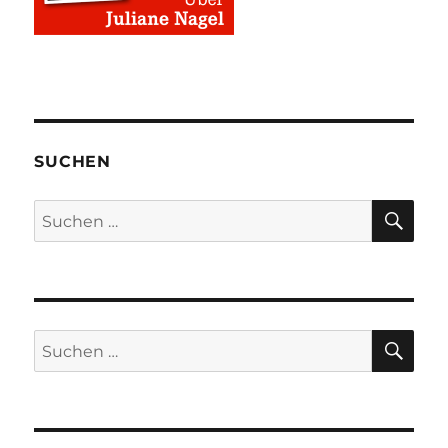
SUCHEN
SU
Suchen
nach:
SU
Suchen
nach: