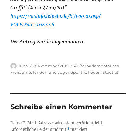
Graffiti (A 0164/ 19/20)“
https://ratsinfo.leipzig.de/bi/vo020.asp?
VOLFDNR=1014446
Der Antrag wurde angenommen
Autor
Veröffentlicht
Kategorien
luna
8. November 2019
Außerparlamentarisch
,
am
Freiräume
,
Kinder- und Jugendpolitik
,
Reden
,
Stadtrat
Schreibe einen Kommentar
Deine E-Mail-Adresse wird nicht veröffentlicht.
Erforderliche Felder sind mit
*
markiert