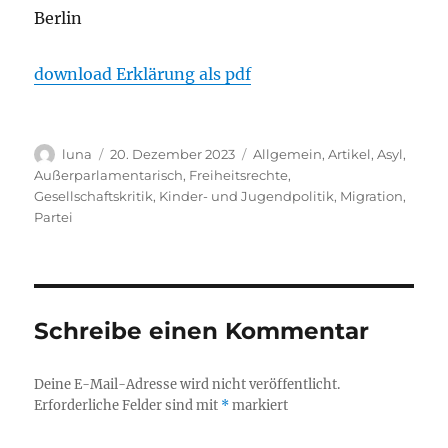
Berlin
download Erklärung als pdf
Autor
Veröffentlicht
Kategorien
luna
20. Dezember 2023
Allgemein
,
Artikel
,
Asyl
,
am
Außerparlamentarisch
,
Freiheitsrechte
,
Gesellschaftskritik
,
Kinder- und Jugendpolitik
,
Migration
,
Partei
Schreibe einen Kommentar
Deine E-Mail-Adresse wird nicht veröffentlicht.
Erforderliche Felder sind mit
*
markiert