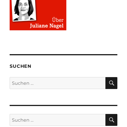
SUCHEN
SU
Suchen
nach:
SU
Suchen
nach: