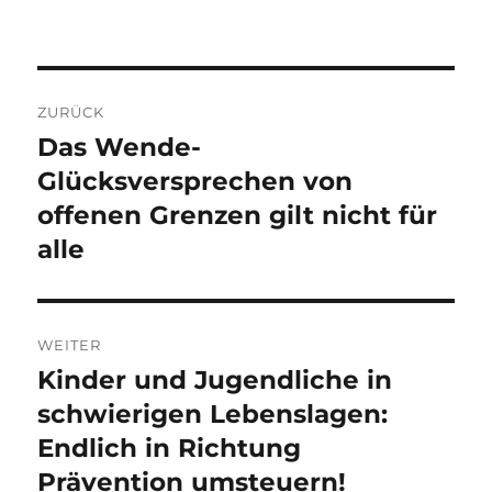
Beitragsnavigation
ZURÜCK
Das Wende-
Vorheriger
Beitrag:
Glücksversprechen von
offenen Grenzen gilt nicht für
alle
WEITER
Kinder und Jugendliche in
Nächster
Beitrag:
schwierigen Lebenslagen:
Endlich in Richtung
Prävention umsteuern!