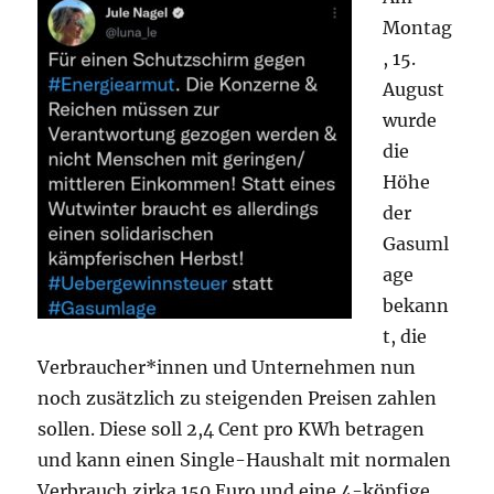
Montag
, 15.
August
wurde
die
Höhe
der
Gasuml
age
bekann
t, die
Verbraucher*innen und Unternehmen nun
noch zusätzlich zu steigenden Preisen zahlen
sollen. Diese soll 2,4 Cent pro KWh betragen
und kann einen Single-Haushalt mit normalen
Verbrauch zirka 150 Euro und eine 4-köpfige