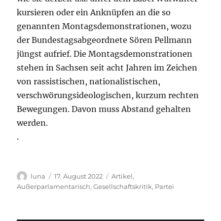
kursieren oder ein Anknüpfen an die so
genannten Montagsdemonstrationen, wozu
der Bundestagsabgeordnete Sören Pellmann
jüngst aufrief. Die Montagsdemonstrationen
stehen in Sachsen seit acht Jahren im Zeichen
von rassistischen, nationalistischen,
verschwörungsideologischen, kurzum rechten
Bewegungen. Davon muss Abstand gehalten
werden.
.
Autor
Veröffentlicht
Kategorien
luna
17. August 2022
Artikel
,
am
Außerparlamentarisch
,
Gesellschaftskritik
,
Partei