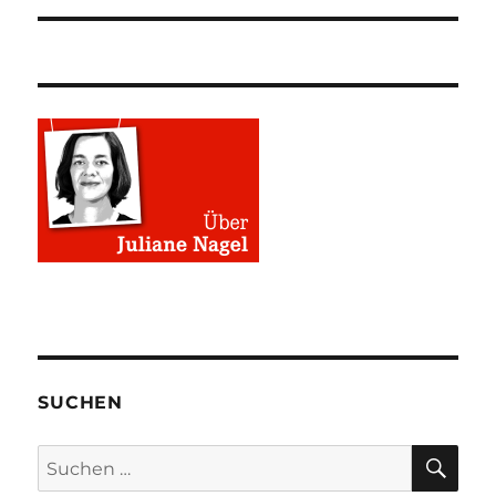
SUCHEN
SU
Suchen
nach: