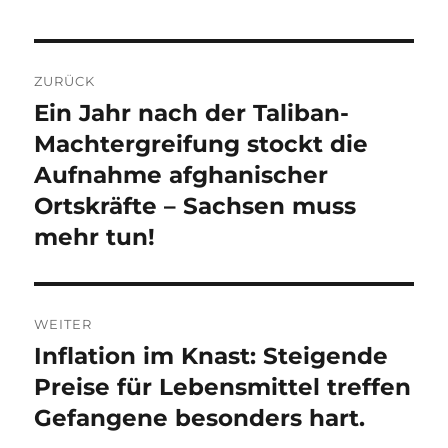
Beitragsnavigation
ZURÜCK
Ein Jahr nach der Taliban-
Vorheriger
Beitrag:
Machtergreifung stockt die
Aufnahme afghanischer
Ortskräfte – Sachsen muss
mehr tun!
WEITER
Inflation im Knast: Steigende
Nächster
Beitrag:
Preise für Lebensmittel treffen
Gefangene besonders hart.