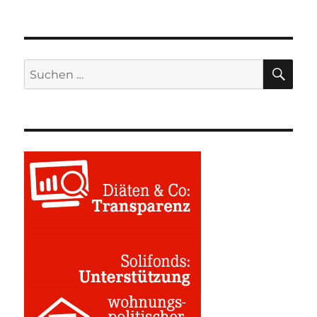
SU
Suchen
nach: