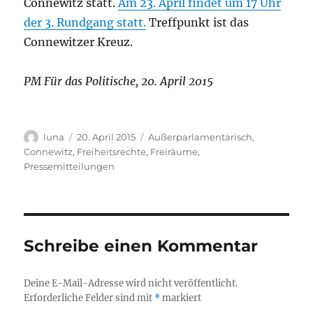
Connewitz statt.
Am 23. April findet um 17 Uhr
der 3. Rundgang statt.
Treffpunkt ist das
Connewitzer Kreuz.
PM Für das Politische, 20. April 2015
Autor
Veröffentlicht
Kategorien
luna
20. April 2015
Außerparlamentarisch
,
am
Connewitz
,
Freiheitsrechte
,
Freiräume
,
Pressemitteilungen
Schreibe einen Kommentar
Deine E-Mail-Adresse wird nicht veröffentlicht.
Erforderliche Felder sind mit
*
markiert