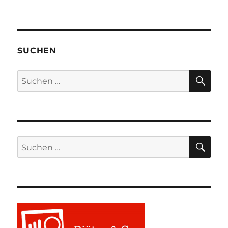
SUCHEN
SU
Suchen
nach:
SU
Suchen
nach: