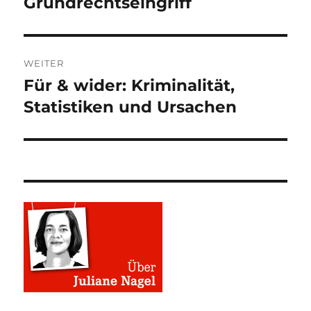
Grundrechtseingriff
WEITER
Für & wider: Kriminalität,
Nächster
Beitrag:
Statistiken und Ursachen