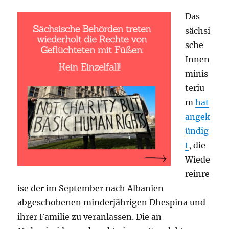
Das
sächsi
sche
Innen
minis
teriu
m
hat
angek
ündig
t
, die
Wiede
reinre
ise der im September nach Albanien
abgeschobenen minderjährigen Dhespina und
ihrer Familie zu veranlassen. Die an