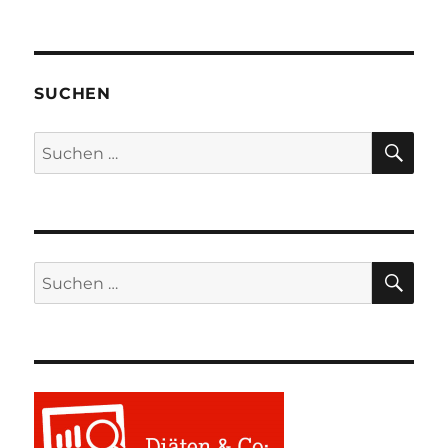
SUCHEN
SU
Suchen
nach:
SU
Suchen
nach: