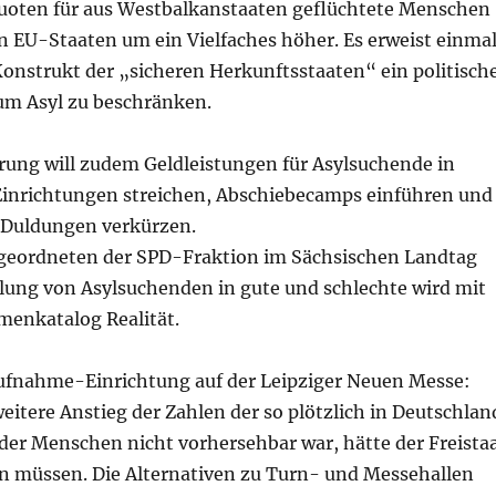
oten für aus Westbalkanstaaten geflüchtete Menschen
n EU-Staaten um ein Vielfaches höher. Es erweist einma
Konstrukt der „sicheren Herkunftsstaaten“ ein politisch
 um Asyl zu beschränken.
rung will zudem Geldleistungen für Asylsuchende in
nrichtungen streichen, Abschiebecamps einführen und
n Duldungen verkürzen.
geordneten der SPD-Fraktion im Sächsischen Landtag
eilung von Asylsuchenden in gute und schlechte wird mit
enkatalog Realität.
ufnahme-Einrichtung auf der Leipziger Neuen Messe:
itere Anstieg der Zahlen der so plötzlich in Deutschlan
der Menschen nicht vorhersehbar war, hätte der Freista
n müssen. Die Alternativen zu Turn- und Messehallen