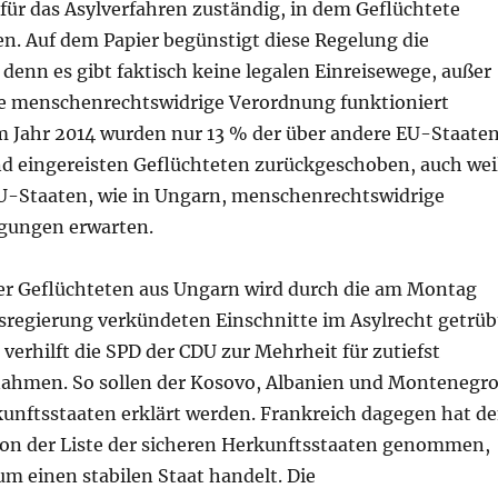
für das Asylverfahren zuständig, in dem Geflüchtete
. Auf dem Papier begünstigt diese Regelung die
denn es gibt faktisch keine legalen Einreisewege, außer
ie menschenrechtswidrige Verordnung funktioniert
Im Jahr 2014 wurden nur 13 % der über andere EU-Staate
d eingereisten Geflüchteten zurückgeschoben, auch wei
EU-Staaten, wie in Ungarn, menschenrechtswidrige
ungen erwarten.
r Geflüchteten aus Ungarn wird durch die am Montag
sregierung verkündeten Einschnitte im Asylrecht getrüb
 verhilft die SPD der CDU zur Mehrheit für zutiefst
hmen. So sollen der Kosovo, Albanien und Montenegr
kunftsstaaten erklärt werden. Frankreich dagegen hat d
on der Liste der sicheren Herkunftsstaaten genommen,
 um einen stabilen Staat handelt. Die