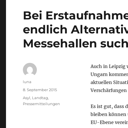
Bei Erstaufnahme
endlich Alternati
Messehallen such
Auch in Leipzig
Ungarn kommend
Autor
luna
aktuellen Situat
Veröffentlicht
8. September 2015
Verschärfungen 
am
Kategorien
Asyl
,
Landtag
,
Pressemitteilungen
Es ist gut, dass
bleiben können u
EU-Ebene verein