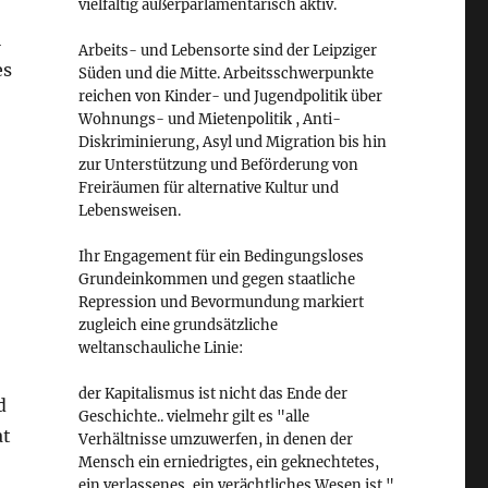
vielfältig außerparlamentarisch aktiv.
l
Arbeits- und Lebensorte sind der Leipziger
es
Süden und die Mitte. Arbeitsschwerpunkte
reichen von Kinder- und Jugendpolitik über
Wohnungs- und Mietenpolitik , Anti-
Diskriminierung, Asyl und Migration bis hin
zur Unterstützung und Beförderung von
Freiräumen für alternative Kultur und
Lebensweisen.
Ihr Engagement für ein Bedingungsloses
Grundeinkommen und gegen staatliche
Repression und Bevormundung markiert
zugleich eine grundsätzliche
weltanschauliche Linie:
der Kapitalismus ist nicht das Ende der
d
Geschichte.. vielmehr gilt es "alle
at
Verhältnisse umzuwerfen, in denen der
Mensch ein erniedrigtes, ein geknechtetes,
ein verlassenes, ein verächtliches Wesen ist."