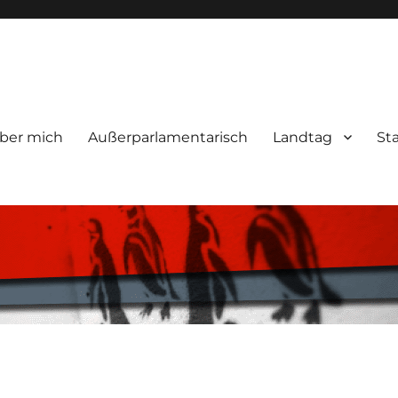
ber mich
Außerparlamentarisch
Landtag
St