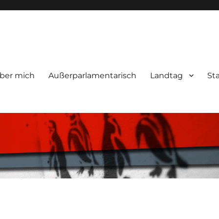
ber mich
Außerparlamentarisch
Landtag
St