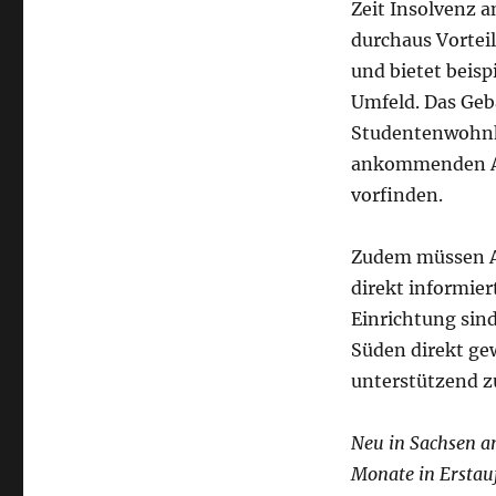
Zeit Insolvenz a
durchaus Vorteil
und bietet beis
Umfeld. Das Geb
Studentenwohnhe
ankommenden A
vorfinden.
Zudem müssen An
direkt informie
Einrichtung sin
Süden direkt gew
unterstützend z
Neu in Sachsen a
Monate in Erstau