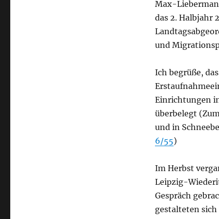
Max-Liebermann-S
das 2. Halbjahr 
Landtagsabgeord
und Migrationsp
Ich begrüße, das
Erstaufnahmeei
Einrichtungen i
überbelegt (Zum
und in Schneebe
6/55
)
Im Herbst verg
Leipzig-Wiederi
Gespräch gebrac
gestalteten sic