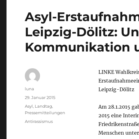
Asyl-Erstaufnahm
Leipzig-Dölitz: U
Kommunikation u
LINKE Wahlkreis
Erstaufnahmeein
Autor
luna
Leipzig-Dölitz
Veröffentlicht
29. Januar 2015
am
Kategorien
Asyl
,
Landtag
,
Am 28.1.2015 ga
Pressemitteilungen
2015 eine Inter
Schlagwörter
Antirassismus
Friedrikenstraße
Menschen unterk