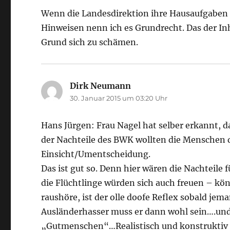
Wenn die Landesdirektion ihre Hausaufgaben m
Hinweisen nenn ich es Grundrecht. Das der Inha
Grund sich zu schämen.
Dirk Neumann
sagt:
30. Januar 2015 um 03:20 Uhr
Hans Jürgen: Frau Nagel hat selber erkannt, d
der Nachteile des BWK wollten die Menschen da
Einsicht/Umentscheidung.
Das ist gut so. Denn hier wären die Nachteile
die Flüchtlinge würden sich auch freuen – kön
raushöre, ist der olle doofe Reflex sobald jem
Ausländerhasser muss er dann wohl sein….und
„Gutmenschen“…Realistisch und konstruktiv 