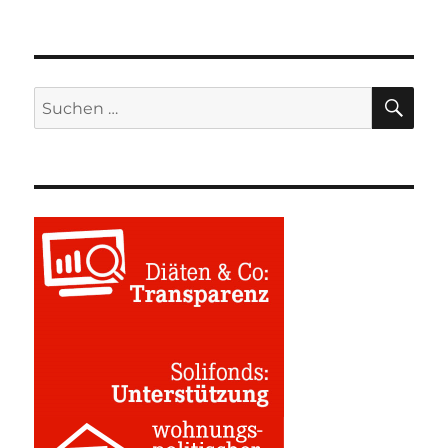
SU
Suchen
nach: