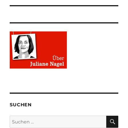
SUCHEN
SU
Suchen
nach: