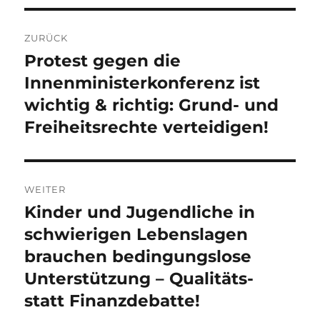
Beitragsnavigation
ZURÜCK
Protest gegen die
Vorheriger
Beitrag:
Innenministerkonferenz ist
wichtig & richtig: Grund- und
Freiheitsrechte verteidigen!
WEITER
Kinder und Jugendliche in
Nächster
Beitrag:
schwierigen Lebenslagen
brauchen bedingungslose
Unterstützung – Qualitäts-
statt Finanzdebatte!