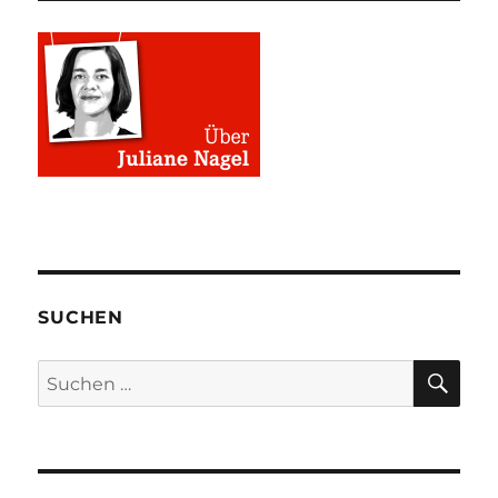
SUCHEN
SU
Suchen
nach: