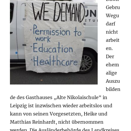
Gebru
Wegu
darf
nicht
arbeit
en.
Der
ehem
alige
Auszu
bilden
de des Gasthauses „Alte Nikolaischule“ in
Leipzig ist inzwischen wieder arbeitslos und
kann von seinen Vorgesetzten, Heike und
Matthias Reinhardt, nicht übernommen
werden. Die Ausländerbehörde des Landkreises