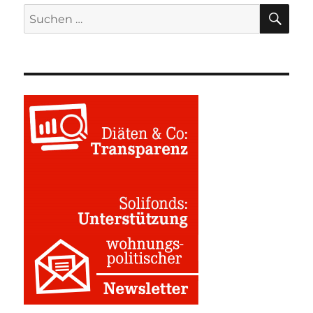
SU
Suchen
nach: