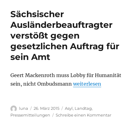
von
Handys
Sächsischer
&
Laptops
Ausländerbeauftragter
im
verstößt gegen
Januar
in
gesetzlichen Auftrag für
Leipzig
sein Amt
Geert Mackenroth muss Lobby für Humanität
„Sächsischer Ausländerbea
sein, nicht Ombudsmann
weiterlesen
Autor
Veröffentlicht
Kategorien
luna
26. März 2015
Asyl
,
Landtag
,
am
zu
Pressemitteilungen
Schreibe einen Kommentar
Sächsischer
Ausländerbe
verstößt