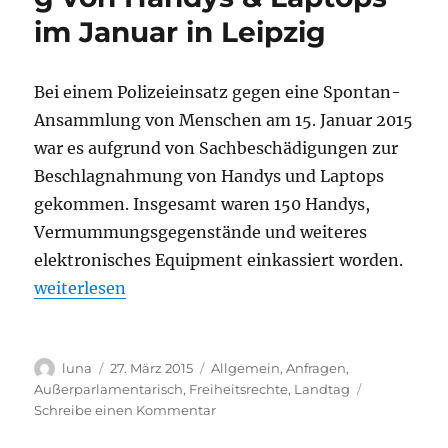
nach
im Januar in Leipzig
weiterer
Verschärfun
des
Asylrechts
Bei einem Polizeieinsatz gegen eine Spontan-
Ansammlung von Menschen am 15. Januar 2015
war es aufgrund von Sachbeschädigungen zur
Beschlagnahmung von Handys und Laptops
gekommen. Insgesamt waren 150 Handys,
Vermummungsgegenstände und weiteres
elektronisches Equipment einkassiert worden.
„Massenbeschlagnahmung von Handys & Laptops im
weiterlesen
Autor
Veröffentlicht
Kategorien
luna
27. März 2015
Allgemein
,
Anfragen
,
am
Außerparlamentarisch
,
Freiheitsrechte
,
Landtag
zu
Schreibe einen Kommentar
Massenbeschlagnahmung