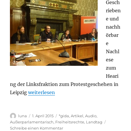
Gesch
rieben
e und
nachh
örbar
e
Nachl
ese
zum
Heari
ng der Linksfraktion zum Protestgeschehen in
„(No)Legida und Versammlungsfreiheit“
Leipzig
weiterlesen
Autor
Veröffentlicht
Kategorien
luna
1. April 2015
*gida
,
Artikel
,
Audio
,
am
Außerparlamentarisch
,
Freiheitsrechte
,
Landtag
zu
Schreibe einen Kommentar