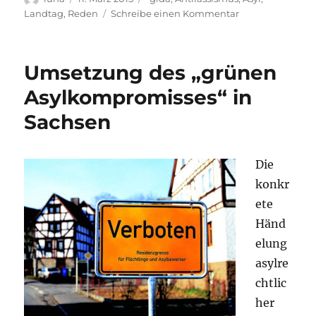
am
zu
Landtag
,
Reden
Schreibe einen Kommentar
CDU
und
PEGIDA
Umsetzung des „grünen
vergiften
Atmosphäre
Asylkompromisses“ in
bei
Sachsen
Asyl
Die
konkr
ete
Händ
elung
asylre
chtlic
her