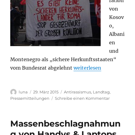
ration
von
Kosov
o,
Albani
en
und
Montenegro als „sichere Herkunftsstaaten“
„Rückschlag auch für Sac
vom Bundesrat abgelehnt
weiterlesen
Autor
Veröffentlicht
Kategorien
luna
29. März 2015
Antirassismus
,
Landtag
,
am
zu
Pressemitteilungen
Schreibe einen Kommentar
Rückschlag
auch
für
Massenbeschlagnahmun
Sachsens
Ruf
g von Handys & Laptops