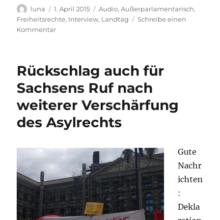
Autor
Veröffentlicht
Kategorien
luna
1. April 2015
Audio
,
Außerparlamentarisch
,
am
Freiheitsrechte
,
Interview
,
Landtag
Schreibe einen
zu
Kommentar
[audio]
Beschlagnahmung
von
Rückschlag auch für
Handys
&
Sachsens Ruf nach
anderen
weiterer Verschärfung
elektronischen
Kommunikationsmitteln
des Asylrechts
Gute
Nachr
ichten
:
Dekla