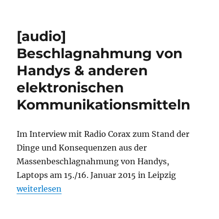
(No)Legida
und
Versammlungsfreiheit
[audio]
Beschlagnahmung von
Handys & anderen
elektronischen
Kommunikationsmitteln
Im Interview mit Radio Corax zum Stand der
Dinge und Konsequenzen aus der
Massenbeschlagnahmung von Handys,
Laptops am 15./16. Januar 2015 in Leipzig
„ Beschlagnahmung von Handys & anderen elektr
weiterlesen