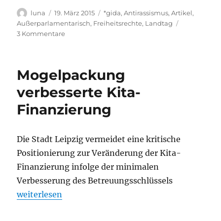
Autor
Veröffentlicht
Kategorien
luna
19. März 2015
*gida
,
Antirassismus
,
Artikel
,
am
Außerparlamentarisch
,
Freiheitsrechte
,
Landtag
zu
3 Kommentare
24.
März:
Hearing
Mogelpackung
(No)Legida
und
verbesserte Kita-
Versammlungsfreiheit
Finanzierung
Die Stadt Leipzig vermeidet eine kritische
Positionierung zur Veränderung der Kita-
Finanzierung infolge der minimalen
Verbesserung des Betreuungsschlüssels
„Mogelpackung verbesserte Kita-Finanzierung“
weiterlesen