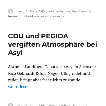
Autor
Veröffentlicht
Kategorien
luna
11. März 2015
Antirassismus
,
Asyl
,
Landtag
,
am
zu
Reden
Schreibe einen Kommentar
Die
AfD
zündelt.
CDU und PEGIDA
Und
die
vergiften Atmosphäre bei
CDU
Asyl
auch.
Aktuelle Landtags-Debatte zu Asyl in Sachsen:
Rico Gebhardt & Jule Nagel: Ulbig redet und
redet, bringt aber fast nichts zustande
„CDU und PEGIDA vergiften Atmosphäre bei Asyl“
weiterlesen
Autor
Veröffentlicht
Kategorien
luna
11. März 2015
*gida
,
Antirassismus
,
Asyl
,