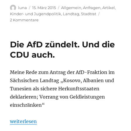
Autor
Veröffentlicht
Kategorien
luna
15. März 2015
Allgemein
,
Anfragen
,
Artikel
,
am
Kinder- und Jugendpolitik
,
Landtag
,
Stadtrat
zu
2 Kommentare
Mogelpackung
verbesserte
Kita-
Die AfD zündelt. Und die
Finanzierung
CDU auch.
Meine Rede zum Antrag der AfD-Fraktion im
Sächsischen Landtag „Kosovo, Albanien und
Tunesien als sichere Herkunftsstaaten
deklarieren; Vorrang von Geldleistungen
einschränken“
„Die AfD zündelt. Und die CDU auch.“
weiterlesen