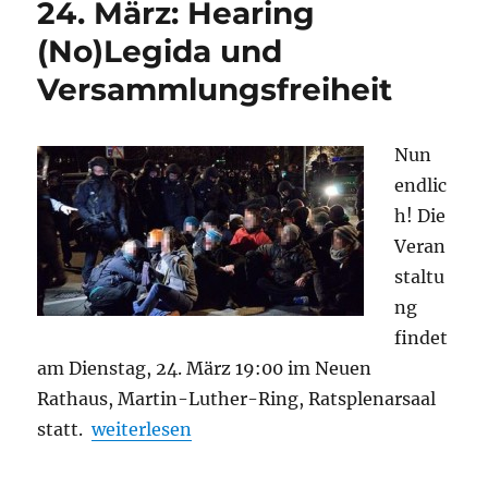
24. März: Hearing
gegen
gesetzlichen
(No)Legida und
Auftrag
Versammlungsfreiheit
für
sein
Amt
Nun
endlic
h! Die
Veran
staltu
ng
findet
am Dienstag, 24. März 19:00 im Neuen
Rathaus, Martin-Luther-Ring, Ratsplenarsaal
„24. März: Hearing (No)Legida und Versamml
statt.
weiterlesen