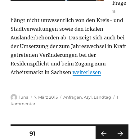
Frage
n
hängt nicht unwesentlich von den Kreis- und
Stadtverwaltungen sowie den lokalen
Ausländerbehörden ab. Das zeigt sich auch bei
der Umsetzung der zum Jahreswechsel in Kraft
getretenen Veränderungen bei der
Residenzpflicht und beim Zugang zum
„Umsetzung des „grünen 
Arbeitsmarkt in Sachsen
weiterlesen
Autor
Veröffentlicht
Kategorien
luna
7. März 2015
Anfragen
,
Asyl
,
Landtag
1
am
zu
Kommentar
Umsetzung
des
„grünen
Asylkompromisses“
Seitennummerierung
SEITE
91
in