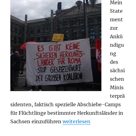
Mein
State
ment
zur
Ankü
ndigu
ng
des
sächsi
schen
Minis
terprä
sidenten, faktisch spezielle Abschiebe-Camps
für Flüchtlinge bestimmter Herkunftsländer in
„Gegen Abschiebecamps in S
Sachsen einzuführen
weiterlesen