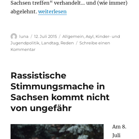
Sachsen treffen“ verhandelt… und (wie immer)
„Unbegleitete minderjährige Flüchtlinge
abgelehnt.
weiterlesen
Autor
Veröffentlicht
Kategorien
luna
12. Juli 2015
Allgemein
,
Asyl
,
Kinder- und
am
Jugendpolitik
,
Landtag
,
Reden
Schreibe einen
zu
Kommentar
Unbegleitete
minderjährige
Flüchtlinge
Rassistische
schützen,
fördern
Stimmungsmache in
und
Sachsen kommt nicht
beteiligen.
von ungefähr
Am 8.
Juli