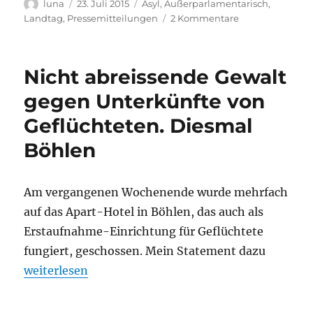
Autor
Veröffentlicht
Kategorien
luna
23. Juli 2015
Asyl
,
Außerparlamentarisch
,
am
zu
Landtag
,
Pressemitteilungen
2 Kommentare
Protest
von
Refugees
Nicht abreissende Gewalt
in
Chemnitz
gegen Unterkünfte von
–
Geflüchteten. Diesmal
Personal
im
Böhlen
BAMF
aufstocken
und
Am vergangenen Wochenende wurde mehrfach
Erstaufnahme
besser
auf das Apart-Hotel in Böhlen, das auch als
ausstatten!
Erstaufnahme-Einrichtung für Geflüchtete
fungiert, geschossen. Mein Statement dazu
„Nicht abreissende Gewalt gegen Unterkünfte von 
weiterlesen