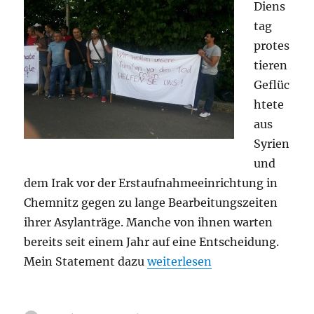
Diens
tag
protes
tieren
Geflüc
htete
aus
Syrien
und
dem Irak vor der Erstaufnahmeeinrichtung in
Chemnitz gegen zu lange Bearbeitungszeiten
ihrer Asylanträge. Manche von ihnen warten
bereits seit einem Jahr auf eine Entscheidung.
„Protest von Refugees in Che
Mein Statement dazu
weiterlesen