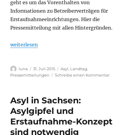
geht es um das Vorenthalten von
Informationen zu Betreiberverträgen für
Erstaufnahmeeinrichtungen. Hier die
Pressemitteilung mit allen Hintergründen.
„Klage wegen Informationsverweigerung der Staats
weiterlesen
Autor
Veröffentlicht
Kategorien
luna
31. Juli 2015
Asyl
,
Landtag
,
am
zu
Pressemitteilungen
Schreibe einen Kommentar
Klage
wegen
Information
Asyl in Sachsen:
der
Staatsregie
Asylgipfel und
bei
Erstaufnahme-Konzept
Erstaufnahm
Betreiberver
sind notwendig