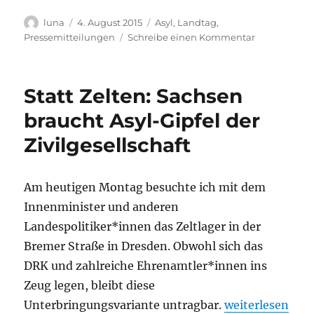
Autor
Veröffentlicht
Kategorien
luna
4. August 2015
Asyl
,
Landtag
,
am
zu
Pressemitteilungen
Schreibe einen Kommentar
Gegen
Abschiebec
in
Statt Zelten: Sachsen
Sachsen
braucht Asyl-Gipfel der
Zivilgesellschaft
Am heutigen Montag besuchte ich mit dem
Innenminister und anderen
Landespolitiker*innen das Zeltlager in der
Bremer Straße in Dresden. Obwohl sich das
DRK und zahlreiche Ehrenamtler*innen ins
Zeug legen, bleibt diese
„Statt Zelten: S
Unterbringungsvariante untragbar.
weiterlesen