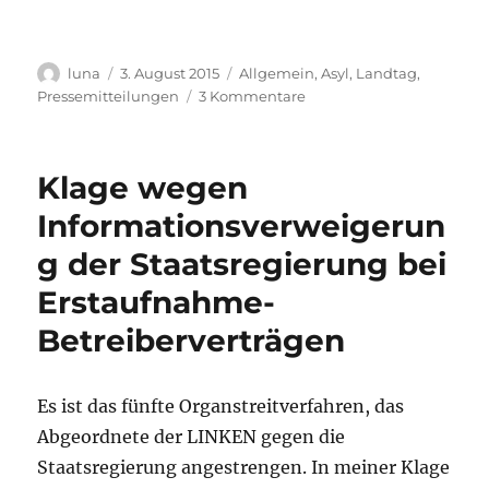
Autor
Veröffentlicht
Kategorien
luna
3. August 2015
Allgemein
,
Asyl
,
Landtag
,
am
zu
Pressemitteilungen
3 Kommentare
Statt
Zelten:
Sachsen
Klage wegen
braucht
Asyl-
Informationsverweigerun
Gipfel
g der Staatsregierung bei
der
Zivilgesellschaft
Erstaufnahme-
Betreiberverträgen
Es ist das fünfte Organstreitverfahren, das
Abgeordnete der LINKEN gegen die
Staatsregierung angestrengen. In meiner Klage