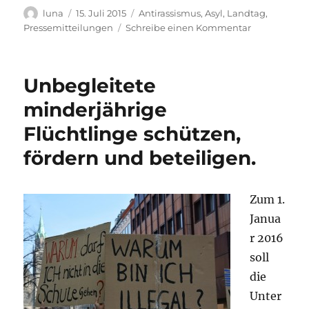
Autor
Veröffentlicht
Kategorien
luna
15. Juli 2015
Antirassismus
,
Asyl
,
Landtag
,
am
zu
Pressemitteilungen
Schreibe einen Kommentar
Nicht
abreissende
Gewalt
Unbegleitete
gegen
Unterkünfte
minderjährige
von
Flüchtlinge schützen,
Geflüchteten
Diesmal
fördern und beteiligen.
Böhlen
Zum 1.
Janua
r 2016
soll
die
Unter