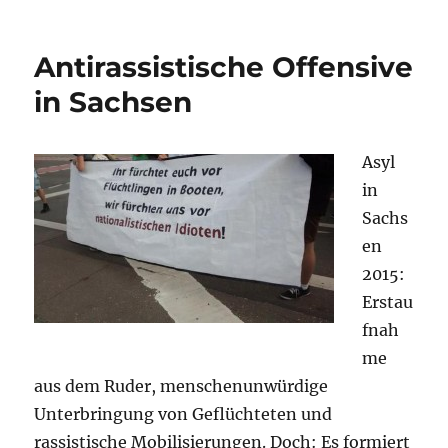
Asyl
in
Sachsen:
Antirassistische Offensive
Asylgipfel
und
in Sachsen
Erstaufnahme-
Konzept
sind
Asyl
notwendig
in
Sachs
en
2015:
Erstau
fnah
me
aus dem Ruder, menschenunwürdige
Unterbringung von Geflüchteten und
rassistische Mobilisierungen. Doch: Es formiert