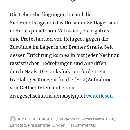
Die Lebensbedingungen im und die
Sicherheitslage um das Dresdner Zeltlager sind
mehr als prekär. Am Mittwoch, 29.7. gab es
eine Protestaktion von Refugees gegen die
Zustände im Lager in der Bremer Straße. Seit
dessen Errichtung kam es in fast jeder Nacht zu
rassistischen Bedrohungen und Angriffen
durch Nazis. Die Linksfraktion fordert ein
tragfähiges Konzept für die (Erst)Aufnahme
von Geflüchteten und einen
„Asyl in Sachsen:
zivilgesellschaftlichen Asylgipfel
weiterlesen
Autor
Veröffentlicht
Kategorien
luna
30. Juli 2015
Allgemein
,
Antirassismus
,
Asyl
,
am
zu
Landtag
,
Pressemitteilungen
1 Kommentar