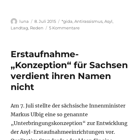
Autor
Veröffentlicht
Kategorien
luna
8. Juli 2015
*gida
,
Antirassismus
,
Asyl
,
am
zu
Landtag
,
Reden
5 Kommentare
Rassistische
Stimmungsmache
in
Erstaufnahme-
Sachsen
kommt
„Konzeption“ für Sachsen
nicht
verdient ihren Namen
von
ungefähr
nicht
Am 7. Juli stellte der sächsische Innenminister
Markus Ulbig eine so genannte
„Unterbringungskonzeption“ zur Entwicklung
der Asyl-Erstaufnahmeeinrichtungen vor.