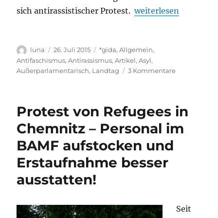
„Antirassistische Off
sich antirassistischer Protest.
weiterlesen
Autor
Veröffentlicht
Kategorien
luna
26. Juli 2015
*gida
,
Allgemein
,
am
Antifaschismus
,
Antirassismus
,
Artikel
,
Asyl
,
zu
Außerparlamentarisch
,
Landtag
3 Kommentare
Antirassistisc
Offensive
in
Protest von Refugees in
Sachsen
Chemnitz – Personal im
BAMF aufstocken und
Erstaufnahme besser
ausstatten!
Seit